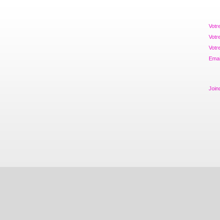
Votr
Votr
Votre
Emai
Join