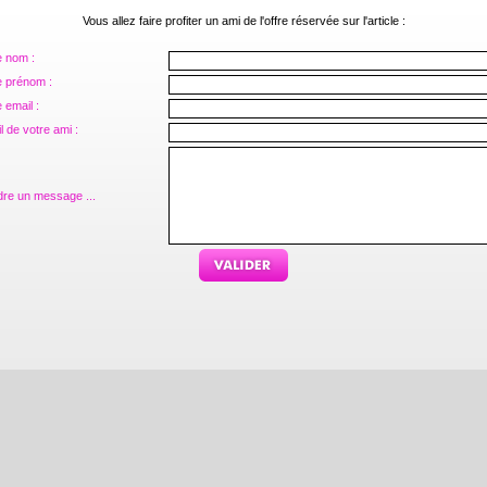
Vous allez faire profiter un ami de l'offre réservée sur l'article :
e nom :
e prénom :
 email :
l de votre ami :
dre un message ...