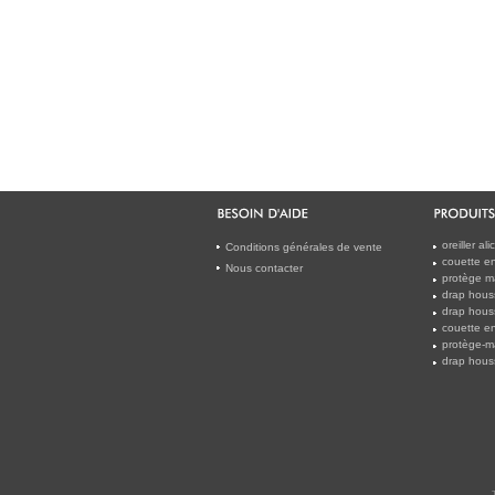
oreiller a
Conditions générales de vente
couette en
Nous contacter
protège m
drap hous
drap hous
couette en
protège-m
drap houss