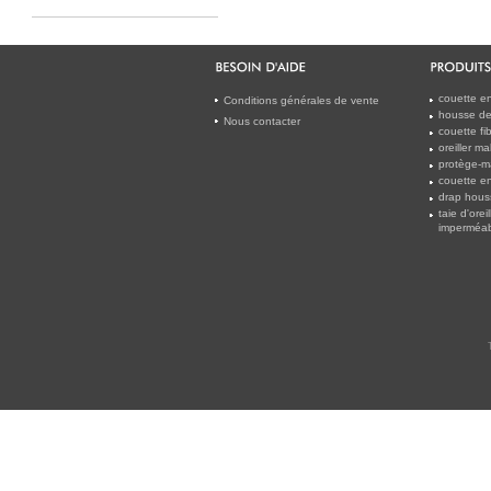
couette en
Conditions générales de vente
housse de 
Nous contacter
couette f
oreiller m
protège-m
couette en
drap hous
taie d'orei
imperméab