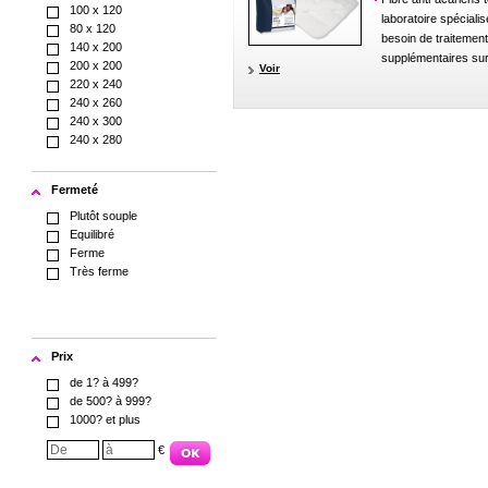
100 x 120
laboratoire spéciali
80 x 120
besoin de traitemen
140 x 200
supplémentaires sur 
200 x 200
Voir
220 x 240
240 x 260
240 x 300
240 x 280
Fermeté
Plutôt souple
Equilibré
Ferme
Très ferme
Prix
de 1? à 499?
de 500? à 999?
1000? et plus
€