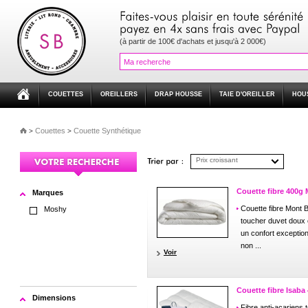
(à partir de 100€ d'achats et jusqu'à 2 000€)
COUETTES
OREILLERS
DRAP HOUSSE
TAIE D'OREILLER
HOU
Couettes
Couette Synthétique
>
>
Prix croissant
Couette fibre 400g
Marques
Couette fibre Mont 
Moshy
toucher duvet doux 
un confort exception
non ...
Voir
Couette fibre Isab
Dimensions
Fibre anti-acariens 