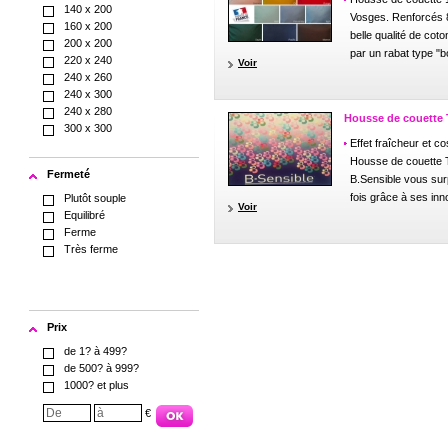
140 x 200
Vosges. Renforcés 8
160 x 200
belle qualité de cot
200 x 200
par un rabat type "bou
220 x 240
Voir
240 x 260
240 x 300
240 x 280
Housse de couette 
300 x 300
Effet fraîcheur et c
Housse de couette T
Fermeté
B.Sensible vous sur
fois grâce à ses inn
Plutôt souple
Voir
Equilibré
Ferme
Très ferme
Prix
de 1? à 499?
de 500? à 999?
1000? et plus
€