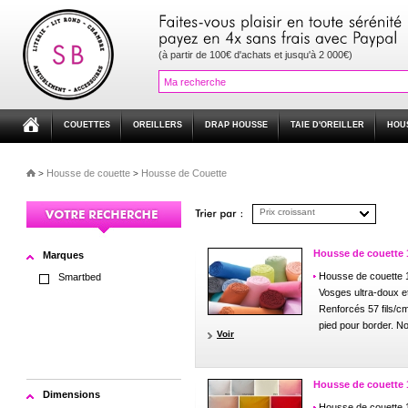
(à partir de 100€ d'achats et jusqu'à 2 000€)
COUETTES
OREILLERS
DRAP HOUSSE
TAIE D'OREILLER
HOU
Housse de couette
Housse de Couette
>
>
Prix croissant
Housse de couette
Marques
Housse de couette
Smartbed
Vosges ultra-doux et
Renforcés 57 fils/cm
pied pour border. N
Voir
Housse de couette 1
Dimensions
Housse de couette