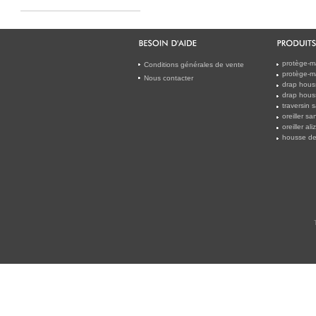
protège-m
Conditions générales de vente
protège-m
Nous contacter
drap houss
drap hous
traversin 
oreiller s
oreiller al
housse de 