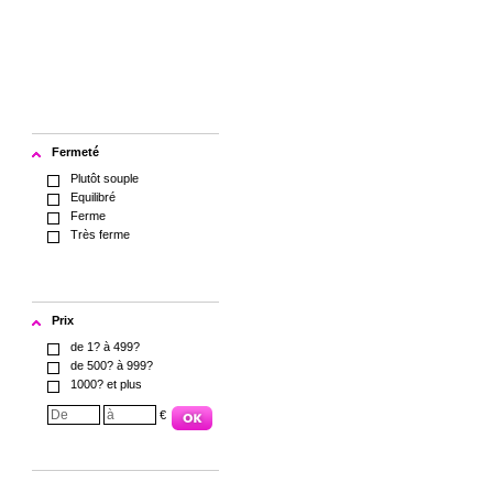
Fermeté
Plutôt souple
Equilibré
Ferme
Très ferme
Prix
de 1? à 499?
de 500? à 999?
1000? et plus
€