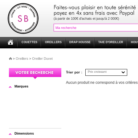
(à partir de 100€ d'achats et jusqu'à 2 000€)
COUETTES
OREILLERS
DRAP HOUSSE
TAIE D'OREILLER
HOU
Oreillers
Oreiller Duvet
>
>
Prix croissant
Aucun produit ne correspond à vos critères. 
Marques
Dimensions