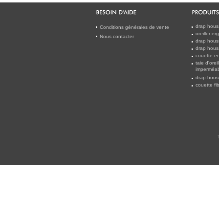
drap hous
Conditions générales de vente
oreiller e
Nous contacter
drap hous
drap hous
couette en
taie d'orei
imperméab
drap houss
couette f