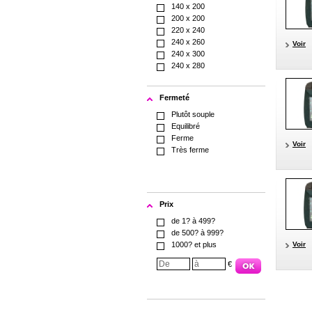
140 x 200
200 x 200
220 x 240
240 x 260
Voir
240 x 300
240 x 280
Fermeté
Plutôt souple
Equilibré
Ferme
Voir
Très ferme
Prix
de 1? à 499?
de 500? à 999?
1000? et plus
Voir
€