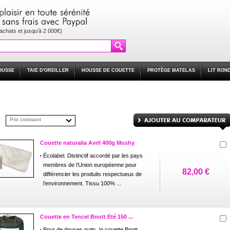
'achats et jusqu'à 2 000€)
OUSSE
TAIE D'OREILLER
HOUSSE DE COUETTE
PROTÈGE MATELAS
LIT RON
Prix croissant
Couette naturalia Avril 400g Moshy
Écolabel. Distinctif accordé par les pays
membres de l’Union européenne pour
82,00 €
différencier les produits respectueux de
l’environnement. Tissu 100% ...
Couette en Tencel Bnott Eté 150 ...
Pour de douces nuits, la couette Bnott