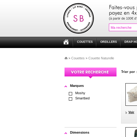
(à partir de 100€ d
COUETTES
OREILLERS
DRAP H
Couettes
Couette Naturelle
>
>
Marques
Moshy
Smartbed
Voir
Dimensions