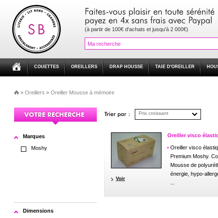
(à partir de 100€ d'achats et jusqu'à 2 000€)
COUETTES
OREILLERS
DRAP HOUSSE
TAIE D'OREILLER
HOU
Oreillers
Oreiller Mousse à mémoire
>
>
Prix croissant
Oreiller visco élasti
Marques
Oreiller visco élasti
Moshy
Premium Moshy. Co
Mousse de polyurét
énergie, hypo-allerg
Voir
...
Dimensions