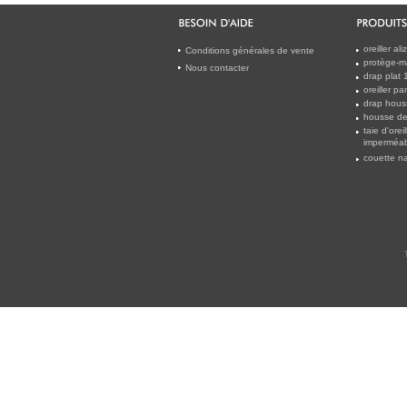
oreiller al
Conditions générales de vente
protège-m
Nous contacter
drap plat
oreiller 
drap hous
housse de
taie d'orei
imperméab
couette na