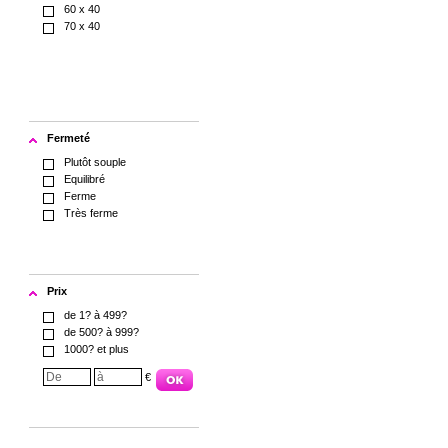
60 x 40
70 x 40
Fermeté
Plutôt souple
Equilibré
Ferme
Très ferme
Prix
de 1? à 499?
de 500? à 999?
1000? et plus
€