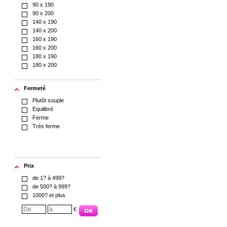
90 x 190
90 x 200
140 x 190
140 x 200
160 x 190
160 x 200
180 x 190
180 x 200
Fermeté
Plutôt souple
Equilibré
Ferme
Très ferme
Prix
de 1? à 499?
de 500? à 999?
1000? et plus
€