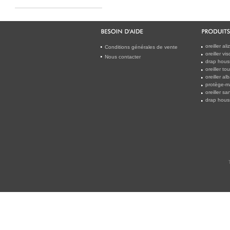
oreiller al
Conditions générales de vente
oreiller v
Nous contacter
drap houss
oreiller t
oreiller a
protège-m
oreiller s
drap hous