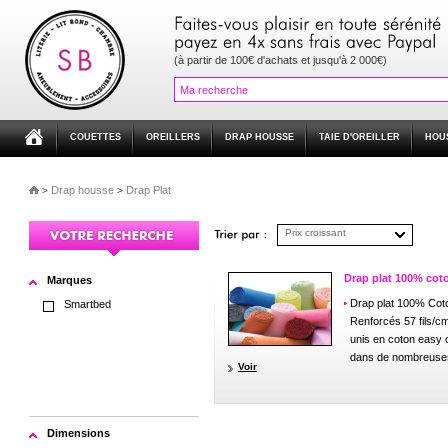
(à partir de 100€ d'achats et jusqu'à 2 000€)
COUETTES
OREILLERS
DRAP HOUSSE
TAIE D'OREILLER
HOU
Drap housse
Drap Plat
>
>
Prix croissant
Drap plat 100% cot
Marques
Drap plat 100% Cot
Smartbed
Renforcés 57 fils/c
unis en coton easy 
dans de nombreuses
Voir
Dimensions