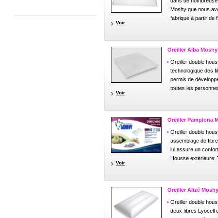
dans de nombreuses 
Moshy que nous avo
fabriqué à partir de fi
Voir
Oreiller Alba Moshy
Oreiller double hou
technologique des fi
permis de développer
toutes les personnes
Voir
Oreiller Pamplona 
Oreiller double hou
assemblage de fibr
lui assure un confor
Housse extérieure: 
Voir
Oreiller Alizé Mosh
Oreiller double hou
deux fibres Lyocell e