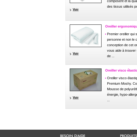
composent et la qual
des tissus utilisés po
Voir
Oreiller ergonomiqu
Premier oreiller qui 
personne et non le c
conception de cet o
vous aide à trouver
Voir
de ...
Oreiller visco élasti
Oreiller visco élasti
Premium Moshy. Co
Mousse de polyurét
énergie, hypo-allerg
Voir
...