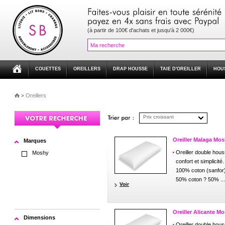
(à partir de 100€ d'achats et jusqu'à 2 000€)
COUETTES
OREILLERS
DRAP HOUSSE
TAIE D'OREILLER
HOU
Oreillers
>
Prix croissant
Oreiller Malaga Mo
Marques
Oreiller double hou
Moshy
confort et simplicit
100% coton (sanfor)
50% coton ? 50% ...
Voir
Oreiller Alicante M
Dimensions
Oreiller double hou