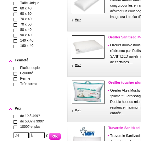
Taille Unique
conçu pour les enfa
60 x 40
désirant un couchag
60 x 60
image est le reflet d
70 x 40
Voir
70 x 50
80 x 40
90 x 40
Oreiller Sanitized 
140 x 40
Oreiller double hous
160 x 40
référence par l?utili
SANITIZED qui élim
Fermeté
de certaines ...
Voir
Plutôt souple
Equilibré
Ferme
Oreiller toucher pl
Très ferme
Oreiller Altea Mosh
"plume ": Garnissag
Double housse micr
résilience maximum 
Prix
Voir
cardée ...
de 1? à 499?
de 500? à 999?
1000? et plus
Traversin Sanitize
€
Traversin Sanitized