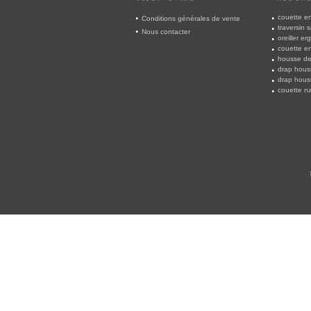
couette en
Conditions générales de vente
traversin 
Nous contacter
oreiller e
couette en
housse de 
drap hous
drap hous
couette na