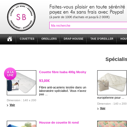
(à partir de 100€ d'achats et jusqu'à 2 000€)
COUETTES
OREILLERS
DRAP HOUSSE
TAIE D'OREILLER
HOU
Spécialis
Couette fibre Isaba 400g Moshy
93,00€
Fibre anti-acariens testée dans un
laboratoire spécialisé. Vous n'avez
pas ...
européenne pour ...
Dimension : 140 x 200
Dimension : 140 x 200
Voir
Voir
Housse de couette lit rond