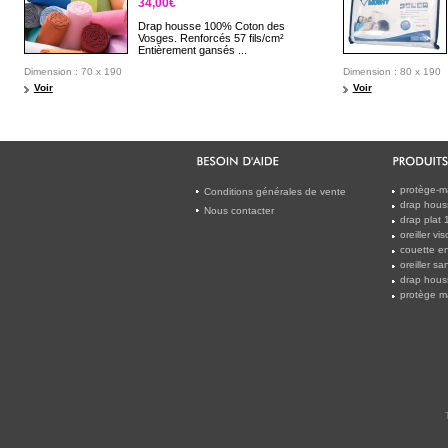
34,00€
Drap housse 100% Coton des
Vosges. Renforcés 57 fils/cm²
Entièrement gansés ...
Dimension : 70 x 190
Dimension : 80 x 190
Voir
Voir
protège-m
Conditions générales de vente
drap hous
Nous contacter
drap plat
oreiller v
couette en
oreiller s
drap hous
protège m