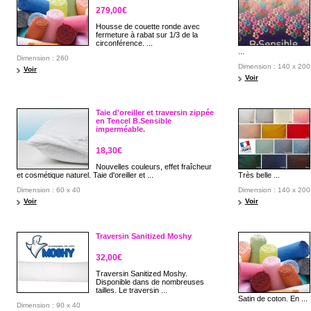
279,00€
Housse de couette ronde avec
fermeture à rabat sur 1/3 de la
circonférence. ...
...
Dimension : 260
Dimension : 140 x 200
Voir
Voir
Taie d'oreiller et traversin zippée
en Tencel B.Sensible
imperméable.
18,30€
Nouvelles couleurs, effet fraîcheur
et cosmétique naturel. Taie d'oreiller et ...
Très belle ...
Dimension : 60 x 40
Dimension : 140 x 200
Voir
Voir
Traversin Sanitized Moshy
32,00€
Traversin Sanitized Moshy.
Disponible dans de nombreuses
tailles. Le traversin ...
Satin de coton. En ...
Dimension : 90 x 40