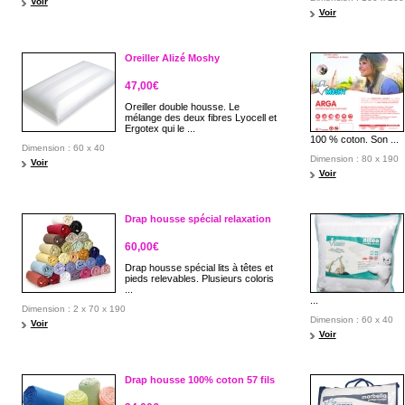
Voir
Voir
Oreiller Alizé Moshy
47,00€
Oreiller double housse. Le
mélange des deux fibres Lyocell et
Ergotex qui le ...
100 % coton. Son ...
Dimension : 60 x 40
Dimension : 80 x 190
Voir
Voir
Drap housse spécial relaxation
60,00€
Drap housse spécial lits à têtes et
pieds relevables. Plusieurs coloris
...
...
Dimension : 2 x 70 x 190
Dimension : 60 x 40
Voir
Voir
Drap housse 100% coton 57 fils