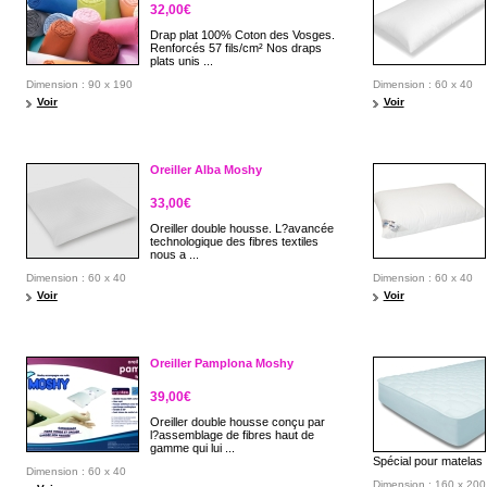
32,00€
Drap plat 100% Coton des Vosges.
Renforcés 57 fils/cm² Nos draps
plats unis ...
Dimension : 90 x 190
Dimension : 60 x 40
Voir
Voir
Oreiller Alba Moshy
33,00€
Oreiller double housse. L?avancée
technologique des fibres textiles
nous a ...
Dimension : 60 x 40
Dimension : 60 x 40
Voir
Voir
Oreiller Pamplona Moshy
39,00€
Oreiller double housse conçu par
l?assemblage de fibres haut de
gamme qui lui ...
Spécial pour matelas .
Dimension : 60 x 40
Dimension : 160 x 200