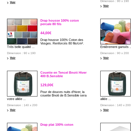
Dimension : 90 x 190
Voir
Voir
Drap housse 100% coton
percale 80 fils
44,00€
Drap housse 100% Coton des
Vosges. Renforcés 80 fils/cm².
Très belle qualité ...
Entièrement gansés ..
Dimension : 90 x 190
Dimension : 90 x 200
Voir
Voir
Couette en Tencel Bnott Hiver
400 B.Sensible
129,00€
Pour de douces nuits d'hiver, la
couette Bnott de B.Sensible sera
votre alliée ...
alliée ...
Dimension : 140 x 200
Dimension : 140 x 200
Voir
Voir
Drap plat 100% coton