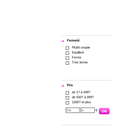
Fermeté
Plutôt souple
Equilibré
Ferme
Très ferme
Prix
de 1? à 499?
de 500? à 999?
1000? et plus
€