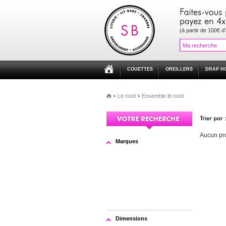
(à partir de 100€ d
COUETTES
OREILLERS
DRAP H
Lit rond
Ensemble lit rond
>
>
Aucun pro
Marques
Dimensions