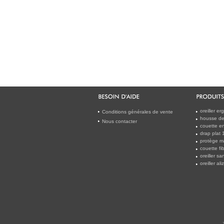
oreiller e
Conditions générales de vente
housse de 
Nous contacter
couette en
drap plat
protège m
couette f
oreiller s
oreiller al