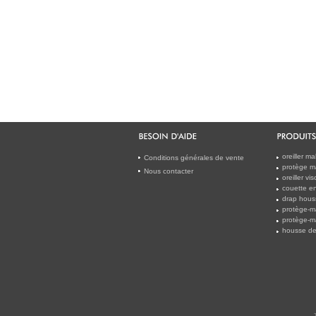
oreiller m
Conditions générales de vente
protège m
Nous contacter
oreiller v
couette en
drap houss
protège-m
protège-m
housse de 