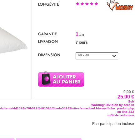
1
an
7 jours
60 x 40
0,00 €
25,00 €
Soit
Warning
: Division by zero in
/clients/dd1074e70b912f5d01564f5beda54143/sites/smartbed.fr/www/fiche_produit.php
on line
343
inf% de réduction
Eco-participation incluse