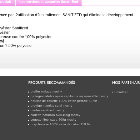
produit
Les services et garanties Smart Bed
rence par l?utilisation d?un traitement SANITIZED qui élimine le développement
éster. Sanitized.
éster.
t creuse cardée 100% polyester.
nté.
ton ? 50% polyester.
oreiller malaga moshy
Smartbed
protège-matelas opale capitonné imperméable moshy
housse de couette 100% coton percale 80 fils
protège matelas coral moshy
oreiller sanitized moshy
couette naturalia avril 400g moshy
couette fibre isaba 400g moshy
drap housse 100% satin de coton 110 fils