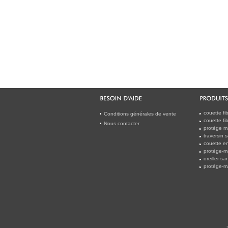
couette f
Conditions générales de vente
couette f
Nous contacter
protège m
traversin 
couette en
protège-m
oreiller s
protège-m