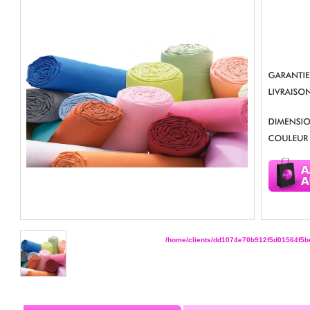
/home/clients/dd1074e70b912f5d01564f5be