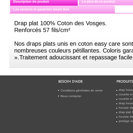
Description du produit
Le plus de ce produit
Les services et garanties Smart Bed
Drap plat 100% Coton des Vosges.
Renforcés 57 fils/cm²
Nos draps plats unis en coton easy care son
nombreuses couleurs pétillantes. Coloris gar
».Traitement adoucissant et repassage facile
drap hous
Conditions générales de vente
couette en
Nous contacter
couette en
drap hous
housse de
drap plat
housse de
protège m