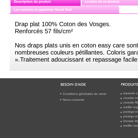
Description du produit
Le plus de ce produit
Les services et garanties Smart Bed
Drap plat 100% Coton des Vosges.
Renforcés 57 fils/cm²
Nos draps plats unis en coton easy care son
nombreuses couleurs pétillantes. Coloris gar
».Traitement adoucissant et repassage facile
traversin 
Conditions générales de vente
couette na
Nous contacter
couette f
oreiller e
protège-m
protège-m
housse de
oreiller v