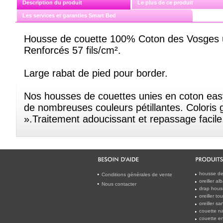
Description du produit
Le plus de ce produit
Les services et garanties Smart Bed
Housse de couette 100% Coton des Vosges ul
Renforcés 57 fils/cm².
Large rabat de pied pour border.
Nos housses de couettes unies en coton eas
de nombreuses couleurs pétillantes. Coloris 
».Traitement adoucissant et repassage facile
housse de
Conditions générales de vente
oreiller a
Nous contacter
drap houss
oreiller t
oreiller s
couette na
couette en