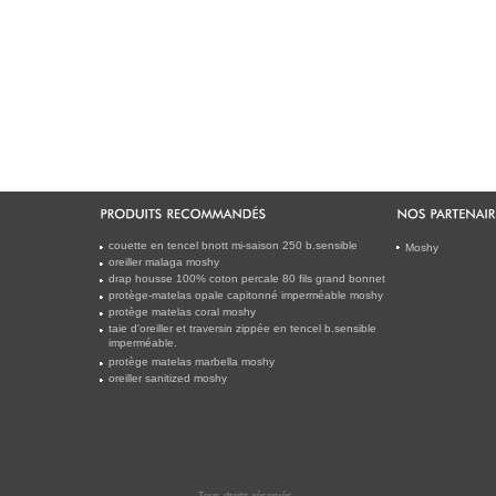
couette en tencel bnott mi-saison 250 b.sensible
Moshy
oreiller malaga moshy
drap housse 100% coton percale 80 fils grand bonnet
protège-matelas opale capitonné imperméable moshy
protège matelas coral moshy
taie d'oreiller et traversin zippée en tencel b.sensible
imperméable.
protège matelas marbella moshy
oreiller sanitized moshy