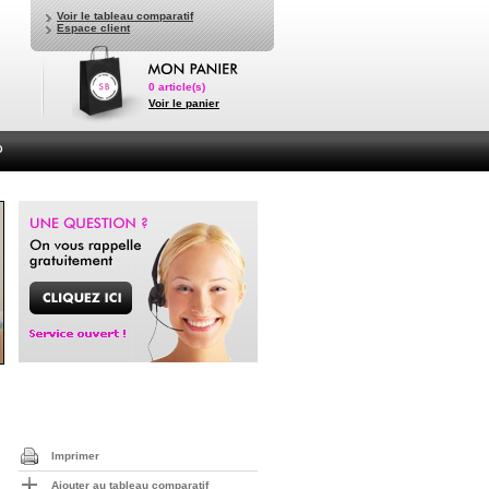
Voir le tableau comparatif
Espace client
0
article(s)
Voir le panier
D
Imprimer
Ajouter au tableau comparatif