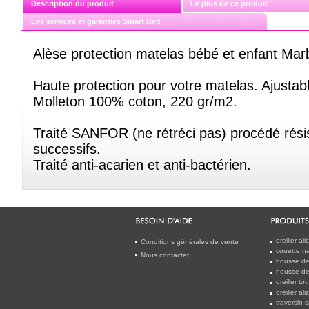
Description du produit
Le plus de ce produit
Les services et garanties Smart Bed
Alèse protection matelas bébé et enfant Mar
Haute protection pour votre matelas. Ajustab
Molleton 100% coton, 220 gr/m2.
Traité SANFOR (ne rétréci pas) procédé rési
successifs.
Traité anti-acarien et anti-bactérien.
oreiller a
Conditions générales de vente
couette na
Nous contacter
housse de
housse de 
oreiller t
oreiller al
traversin 