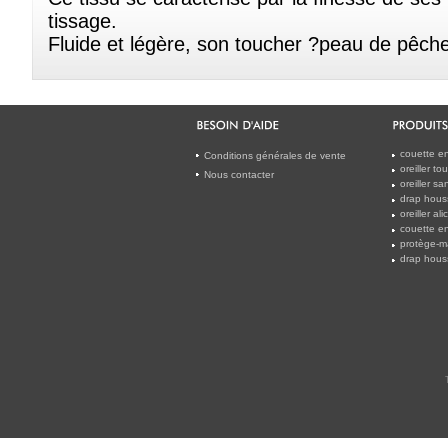
tissage.
Fluide et légère, son toucher ?peau de pêche
couette en
Conditions générales de vente
oreiller t
Nous contacter
oreiller s
drap houss
oreiller a
couette en
protège-m
drap hous