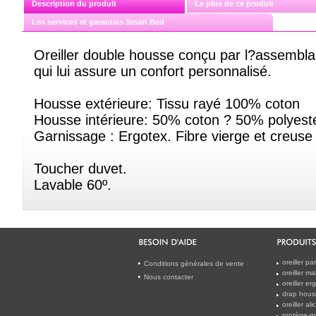
Description du produit
Le plus de ce produit
Les services et garanties Smart Bed
Oreiller double housse conçu par l?assembl
qui lui assure un confort personnalisé.
Housse extérieure: Tissu rayé 100% coton
Housse intérieure: 50% coton ? 50% polyest
Garnissage : Ergotex. Fibre vierge et creus
Toucher duvet.
Lavable 60º.
oreiller 
Conditions générales de vente
oreiller m
Nous contacter
oreiller e
drap hous
oreiller a
protège-m