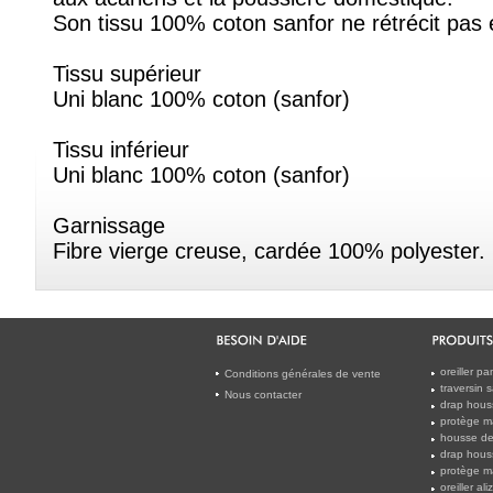
Son tissu 100% coton sanfor ne rétrécit pas et 
Tissu supérieur
Uni blanc 100% coton (sanfor)
Tissu inférieur
Uni blanc 100% coton (sanfor)
Garnissage
Fibre vierge creuse, cardée 100% polyester. 
oreiller 
Conditions générales de vente
traversin 
Nous contacter
drap hous
protège m
housse de 
drap hous
protège m
oreiller al