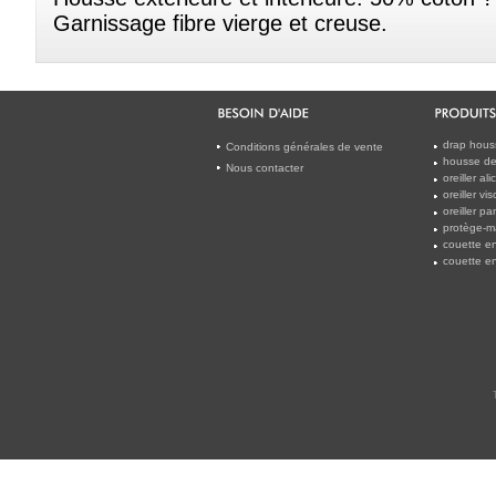
Garnissage fibre vierge et creuse.
drap hous
Conditions générales de vente
housse de
Nous contacter
oreiller a
oreiller v
oreiller 
protège-m
couette en
couette en