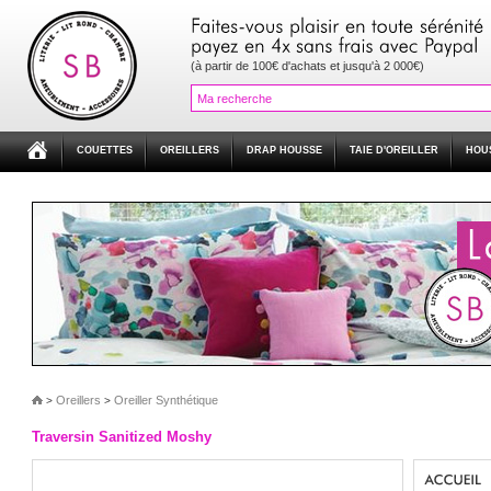
(à partir de 100€ d'achats et jusqu'à 2 000€)
COUETTES
OREILLERS
DRAP HOUSSE
TAIE D'OREILLER
HOU
Oreillers
Oreiller Synthétique
>
>
Traversin Sanitized Moshy